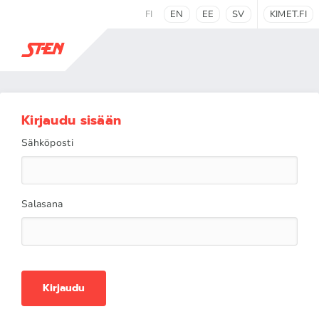
FI
EN
EE
SV
KIMET.FI
Kirjaudu sisään
Sähköposti
Salasana
Kirjaudu