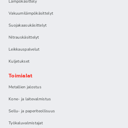
Lämpökäsittely
Vakuumilämpökäsittelyt
Suojakaasukäsittelyt
Nitrauskäsittelyt
Leikkauspalvelut
Kuljetukset
Toimialat
Metallien jalostus
Kone- ja laitevalmistus
Sellu- ja paperiteollisuus
Työkaluvalmistajat