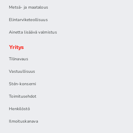
Metsä- ja maatalous
Elintarviketeollisuus
Ainetta lisäävä valmistus
Yritys
Tilinavaus
Vastuullisuus
Stén-konserni
Toimitusehdot
Henkilöstö
Ilmoituskanava