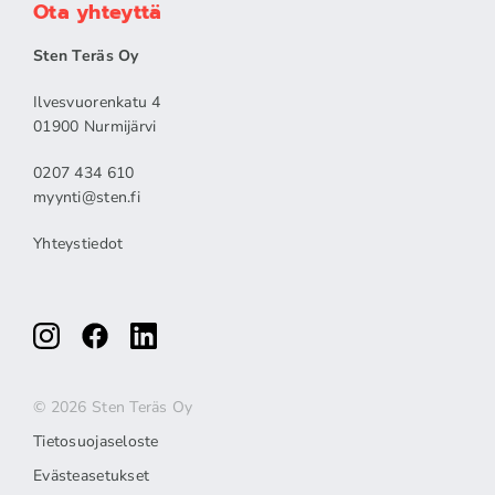
Ota yhteyttä
Sten Teräs Oy
Ilvesvuorenkatu 4
01900 Nurmijärvi
0207 434 610
myynti@sten.fi
Yhteystiedot
© 2026 Sten Teräs Oy
Tietosuojaseloste
Evästeasetukset