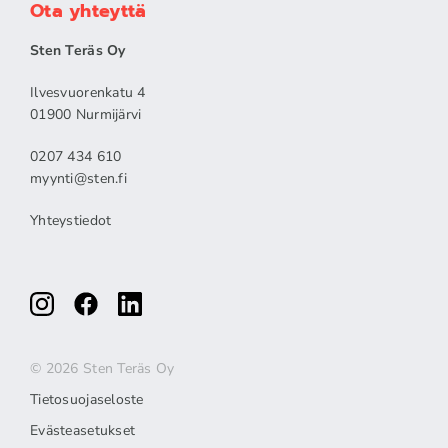
Ota yhteyttä
Sten Teräs Oy
Ilvesvuorenkatu 4
01900 Nurmijärvi
0207 434 610
myynti@sten.fi
Yhteystiedot
© 2026 Sten Teräs Oy
Tietosuojaseloste
Evästeasetukset