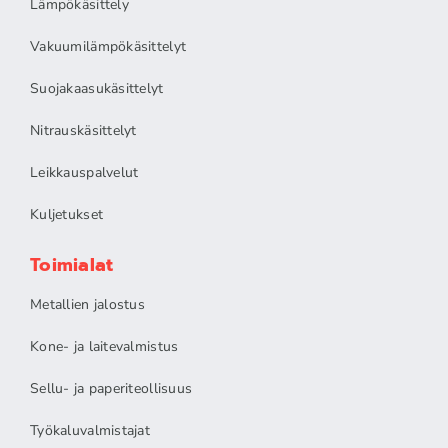
Lämpökäsittely
Vakuumilämpökäsittelyt
Suojakaasukäsittelyt
Nitrauskäsittelyt
Leikkauspalvelut
Kuljetukset
Toimialat
Metallien jalostus
Kone- ja laitevalmistus
Sellu- ja paperiteollisuus
Työkaluvalmistajat