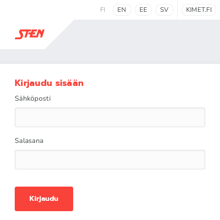
FI
EN
EE
SV
KIMET.FI
Kirjaudu sisään
Sähköposti
Salasana
Kirjaudu