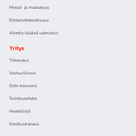
Metsä- ja maatalous
Elintarviketeollisuus
Ainetta lisäävä valmistus
Yritys
Tilinavaus
Vastuullisuus
Stén-konserni
Toimitusehdot
Henkilöstö
Ilmoituskanava