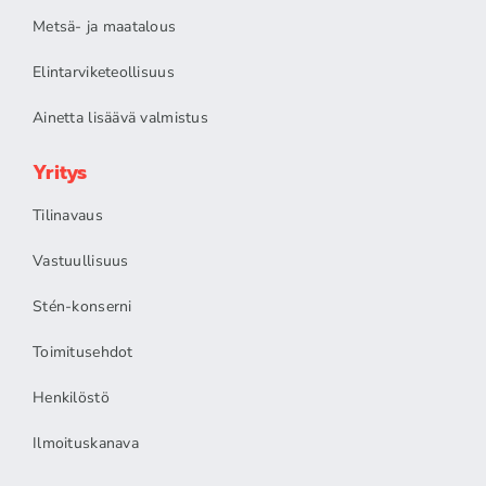
Metsä- ja maatalous
Elintarviketeollisuus
Ainetta lisäävä valmistus
Yritys
Tilinavaus
Vastuullisuus
Stén-konserni
Toimitusehdot
Henkilöstö
Ilmoituskanava