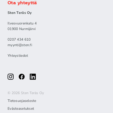
Ota yhteyttä
Sten Teräs Oy
Ilvesvuorenkatu 4
01900 Nurmijärvi
0207 434 610
myynti@sten.fi
Yhteystiedot
© 2026 Sten Teräs Oy
Tietosuojaseloste
Evästeasetukset