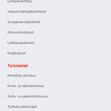
Lämpökäsittely
Vakuumilämpökäsittelyt
Suojakaasukäsittelyt
Nitrauskäsittelyt
Leikkauspalvelut
Kuljetukset
Toimialat
Metallien jalostus
Kone- ja laitevalmistus
Sellu- ja paperiteollisuus
Työkaluvalmistajat