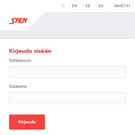
FI
EN
EE
SV
KIMET.FI
Kirjaudu sisään
Sähköposti
Salasana
Kirjaudu