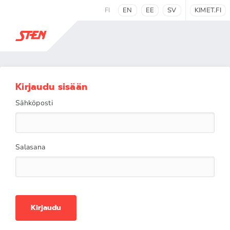
FI
EN
EE
SV
KIMET.FI
Kirjaudu sisään
Sähköposti
Salasana
Kirjaudu