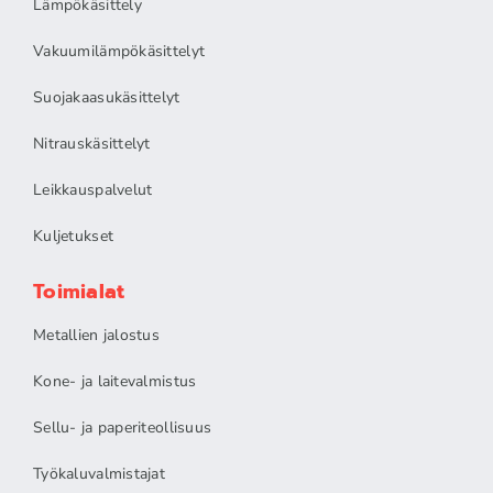
Lämpökäsittely
Vakuumilämpökäsittelyt
Suojakaasukäsittelyt
Nitrauskäsittelyt
Leikkauspalvelut
Kuljetukset
Toimialat
Metallien jalostus
Kone- ja laitevalmistus
Sellu- ja paperiteollisuus
Työkaluvalmistajat