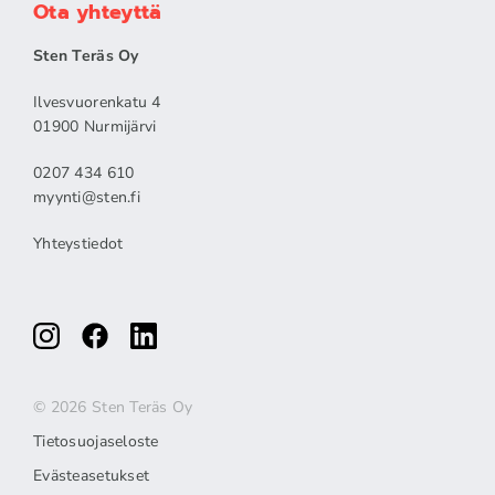
Ota yhteyttä
Sten Teräs Oy
Ilvesvuorenkatu 4
01900 Nurmijärvi
0207 434 610
myynti@sten.fi
Yhteystiedot
© 2026 Sten Teräs Oy
Tietosuojaseloste
Evästeasetukset