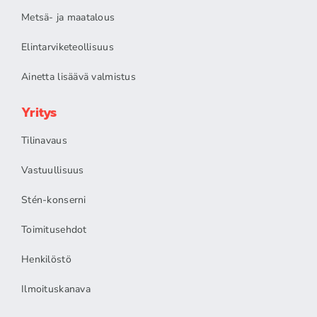
Metsä- ja maatalous
Elintarviketeollisuus
Ainetta lisäävä valmistus
Yritys
Tilinavaus
Vastuullisuus
Stén-konserni
Toimitusehdot
Henkilöstö
Ilmoituskanava