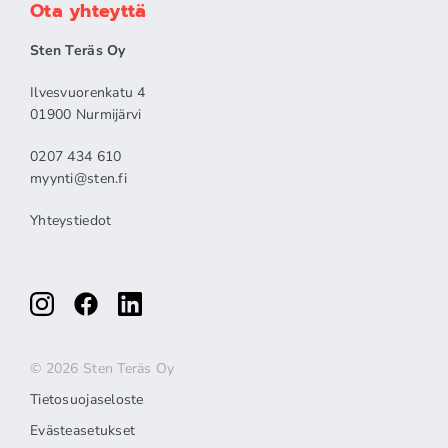
Ota yhteyttä
Sten Teräs Oy
Ilvesvuorenkatu 4
01900 Nurmijärvi
0207 434 610
myynti@sten.fi
Yhteystiedot
© 2026 Sten Teräs Oy
Tietosuojaseloste
Evästeasetukset