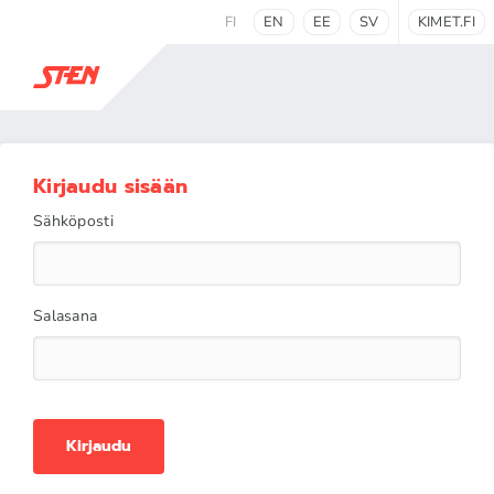
FI
EN
EE
SV
KIMET.FI
Kirjaudu sisään
Sähköposti
Salasana
Kirjaudu