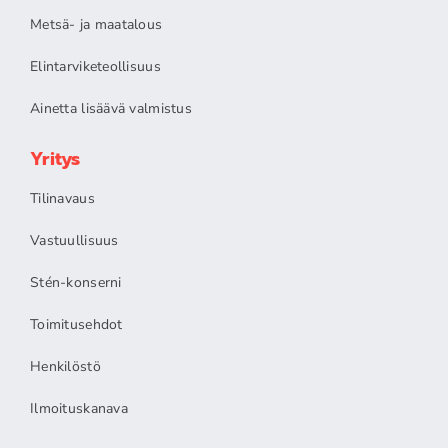
Metsä- ja maatalous
Elintarviketeollisuus
Ainetta lisäävä valmistus
Yritys
Tilinavaus
Vastuullisuus
Stén-konserni
Toimitusehdot
Henkilöstö
Ilmoituskanava