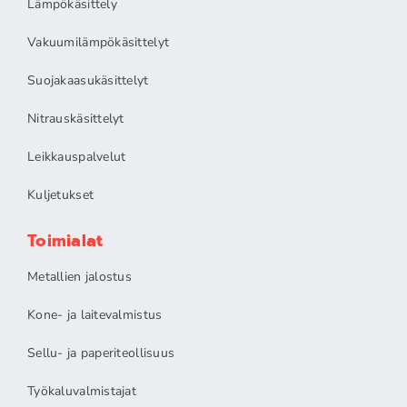
Lämpökäsittely
Vakuumilämpökäsittelyt
Suojakaasukäsittelyt
Nitrauskäsittelyt
Leikkauspalvelut
Kuljetukset
Toimialat
Metallien jalostus
Kone- ja laitevalmistus
Sellu- ja paperiteollisuus
Työkaluvalmistajat