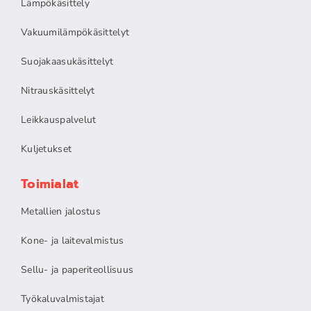
Lämpökäsittely
Vakuumilämpökäsittelyt
Suojakaasukäsittelyt
Nitrauskäsittelyt
Leikkauspalvelut
Kuljetukset
Toimialat
Metallien jalostus
Kone- ja laitevalmistus
Sellu- ja paperiteollisuus
Työkaluvalmistajat