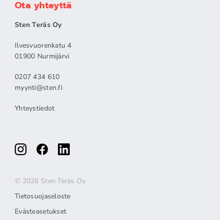
Ota yhteyttä
Sten Teräs Oy
Ilvesvuorenkatu 4
01900 Nurmijärvi
0207 434 610
myynti@sten.fi
Yhteystiedot
© 2026 Sten Teräs Oy
Tietosuojaseloste
Evästeasetukset