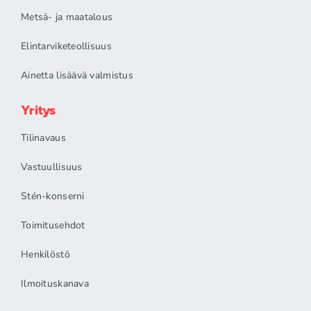
Metsä- ja maatalous
Elintarviketeollisuus
Ainetta lisäävä valmistus
Yritys
Tilinavaus
Vastuullisuus
Stén-konserni
Toimitusehdot
Henkilöstö
Ilmoituskanava