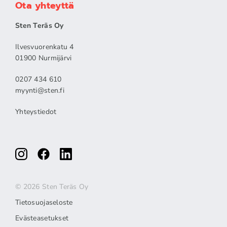
Ota yhteyttä
Sten Teräs Oy
Ilvesvuorenkatu 4
01900 Nurmijärvi
0207 434 610
myynti@sten.fi
Yhteystiedot
© 2026 Sten Teräs Oy
Tietosuojaseloste
Evästeasetukset