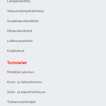
Lämpökäsittely
Vakuumilämpökäsittelyt
Suojakaasukäsittelyt
Nitrauskäsittelyt
Leikkauspalvelut
Kuljetukset
Toimialat
Metallien jalostus
Kone- ja laitevalmistus
Sellu- ja paperiteollisuus
Työkaluvalmistajat