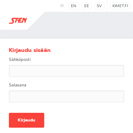
FI
EN
EE
SV
KIMET.FI
Kirjaudu sisään
Sähköposti
Salasana
Kirjaudu