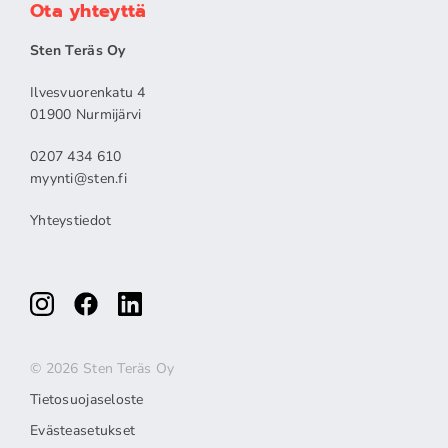
Ota yhteyttä
Sten Teräs Oy
Ilvesvuorenkatu 4
01900 Nurmijärvi
0207 434 610
myynti@sten.fi
Yhteystiedot
© 2026 Sten Teräs Oy
Tietosuojaseloste
Evästeasetukset