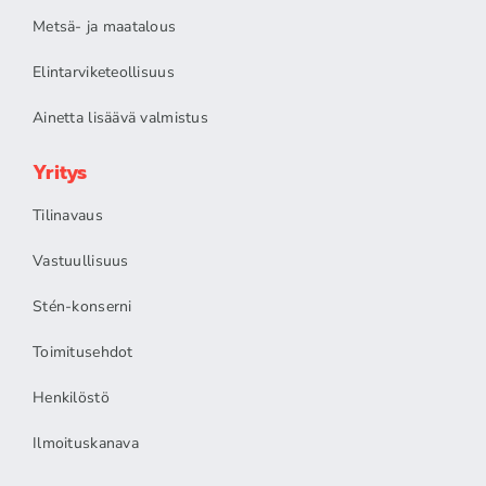
Metsä- ja maatalous
Elintarviketeollisuus
Ainetta lisäävä valmistus
Yritys
Tilinavaus
Vastuullisuus
Stén-konserni
Toimitusehdot
Henkilöstö
Ilmoituskanava