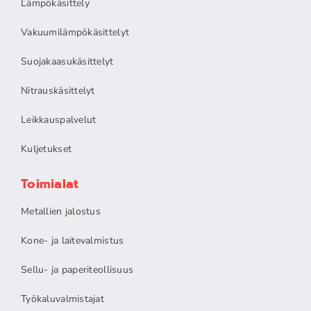
Lämpökäsittely
Vakuumilämpökäsittelyt
Suojakaasukäsittelyt
Nitrauskäsittelyt
Leikkauspalvelut
Kuljetukset
Toimialat
Metallien jalostus
Kone- ja laitevalmistus
Sellu- ja paperiteollisuus
Työkaluvalmistajat