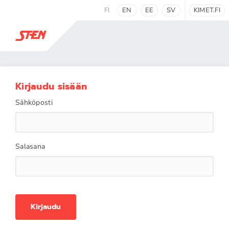
FI
EN
EE
SV
KIMET.FI
Kirjaudu sisään
Sähköposti
Salasana
Kirjaudu