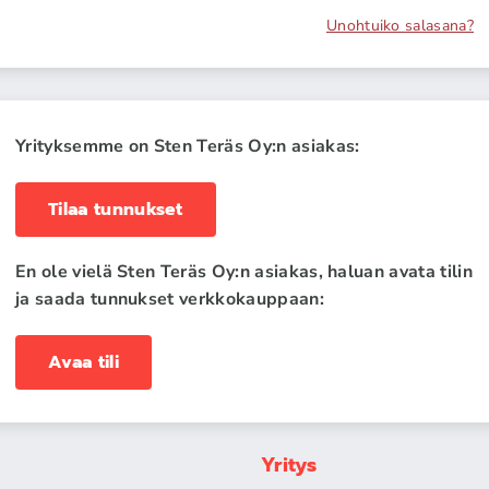
Unohtuiko salasana?
Yrityksemme on Sten Teräs Oy:n asiakas:
Tilaa tunnukset
En ole vielä Sten Teräs Oy:n asiakas, haluan avata tilin
ja saada tunnukset verkkokauppaan:
Avaa tili
Yritys