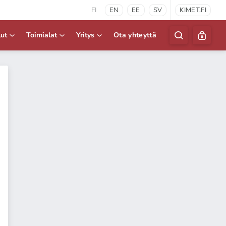
FI
EN
EE
SV
KIMET.FI
lut
Toimialat
Yritys
Ota yhteyttä