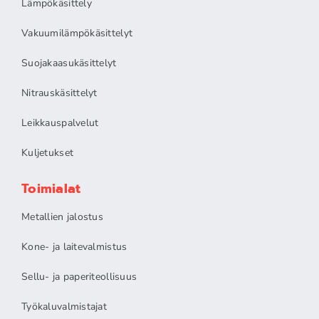
Lämpökäsittely
Vakuumilämpökäsittelyt
Suojakaasukäsittelyt
Nitrauskäsittelyt
Leikkauspalvelut
Kuljetukset
Toimialat
Metallien jalostus
Kone- ja laitevalmistus
Sellu- ja paperiteollisuus
Työkaluvalmistajat