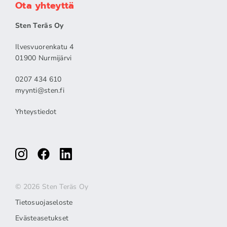
Ota yhteyttä
Sten Teräs Oy
Ilvesvuorenkatu 4
01900 Nurmijärvi
0207 434 610
myynti@sten.fi
Yhteystiedot
© 2026 Sten Teräs Oy
Tietosuojaseloste
Evästeasetukset