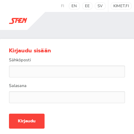
FI
EN
EE
SV
KIMET.FI
Kirjaudu sisään
Sähköposti
Salasana
Kirjaudu