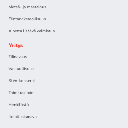
Metsä- ja maatalous
Elintarviketeollisuus
Ainetta lisäävä valmistus
Yritys
Tilinavaus
Vastuullisuus
Stén-konserni
Toimitusehdot
Henkilöstö
Ilmoituskanava