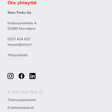
Ota yhteyttä
Sten Teräs Oy
Ilvesvuorenkatu 4
01900 Nurmijärvi
0207 434 610
myynti@sten.fi
Yhteystiedot
© 2026 Sten Teräs Oy
Tietosuojaseloste
Evästeasetukset