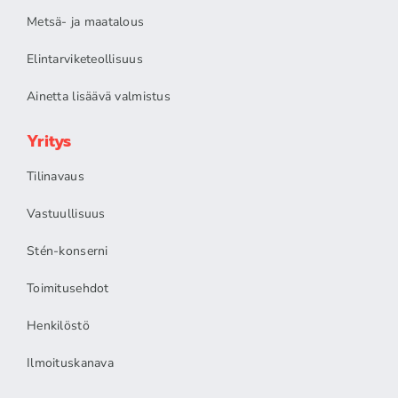
Metsä- ja maatalous
Elintarviketeollisuus
Ainetta lisäävä valmistus
Yritys
Tilinavaus
Vastuullisuus
Stén-konserni
Toimitusehdot
Henkilöstö
Ilmoituskanava