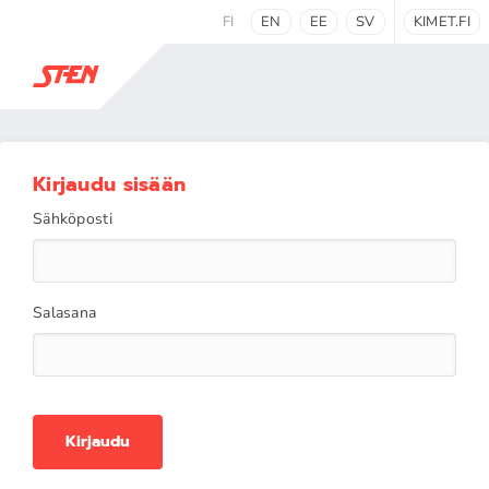
FI
EN
EE
SV
KIMET.FI
Kirjaudu sisään
Sähköposti
Salasana
Kirjaudu