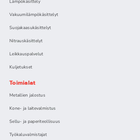
Lämpökäsittely
Vakuumilämpökäsittelyt
Suojakaasukäsittelyt
Nitrauskäsittelyt
Leikkauspalvelut
Kuljetukset
Toimialat
Metallien jalostus
Kone- ja laitevalmistus
Sellu- ja paperiteollisuus
Työkaluvalmistajat