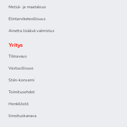
Metsä- ja maatalous
Elintarviketeollisuus
Ainetta lisäävä valmistus
Yritys
Tilinavaus
Vastuullisuus
Stén-konserni
Toimitusehdot
Henkilöstö
Ilmoituskanava