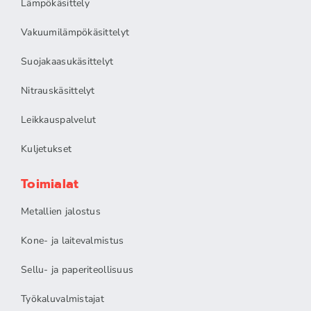
Lämpökäsittely
Vakuumilämpökäsittelyt
Suojakaasukäsittelyt
Nitrauskäsittelyt
Leikkauspalvelut
Kuljetukset
Toimialat
Metallien jalostus
Kone- ja laitevalmistus
Sellu- ja paperiteollisuus
Työkaluvalmistajat