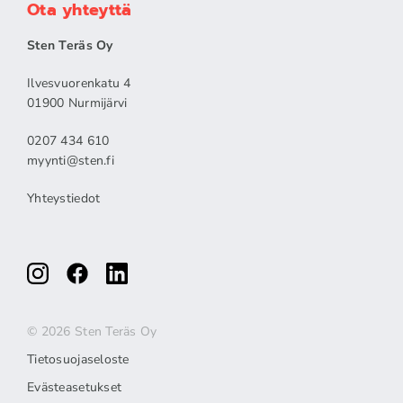
Ota yhteyttä
Sten Teräs Oy
Ilvesvuorenkatu 4
01900 Nurmijärvi
0207 434 610
myynti@sten.fi
Yhteystiedot
© 2026 Sten Teräs Oy
Tietosuojaseloste
Evästeasetukset