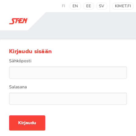
FI
EN
EE
SV
KIMET.FI
Kirjaudu sisään
Sähköposti
Salasana
Kirjaudu