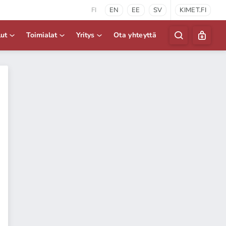
FI
EN
EE
SV
KIMET.FI
lut
Toimialat
Yritys
Ota yhteyttä