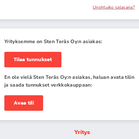
Unohtuiko salasana?
Yrityksemme on Sten Teräs Oy:n asiakas:
Tilaa tunnukset
En ole vielä Sten Teräs Oy:n asiakas, haluan avata tilin
ja saada tunnukset verkkokauppaan:
Avaa tili
Yritys