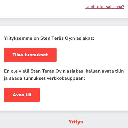
Unohtuiko salasana?
Yrityksemme on Sten Teräs Oy:n asiakas:
Tilaa tunnukset
En ole vielä Sten Teräs Oy:n asiakas, haluan avata tilin
ja saada tunnukset verkkokauppaan:
Avaa tili
Yritys