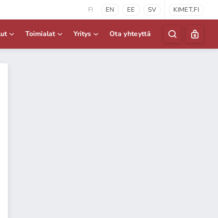
FI
EN
EE
SV
KIMET.FI
lut
Toimialat
Yritys
Ota yhteyttä