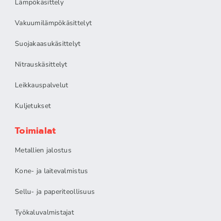
Lämpökäsittely
Vakuumilämpökäsittelyt
Suojakaasukäsittelyt
Nitrauskäsittelyt
Leikkauspalvelut
Kuljetukset
Toimialat
Metallien jalostus
Kone- ja laitevalmistus
Sellu- ja paperiteollisuus
Työkaluvalmistajat