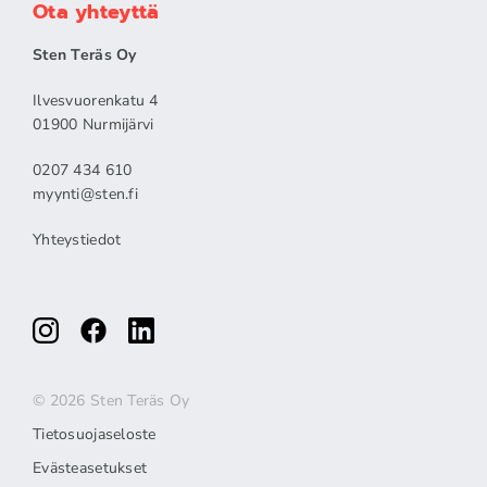
Ota yhteyttä
Sten Teräs Oy
Ilvesvuorenkatu 4
01900 Nurmijärvi
0207 434 610
myynti@sten.fi
Yhteystiedot
© 2026 Sten Teräs Oy
Tietosuojaseloste
Evästeasetukset