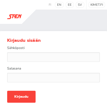
FI
EN
EE
SV
KIMET.FI
Kirjaudu sisään
Sähköposti
Salasana
Kirjaudu