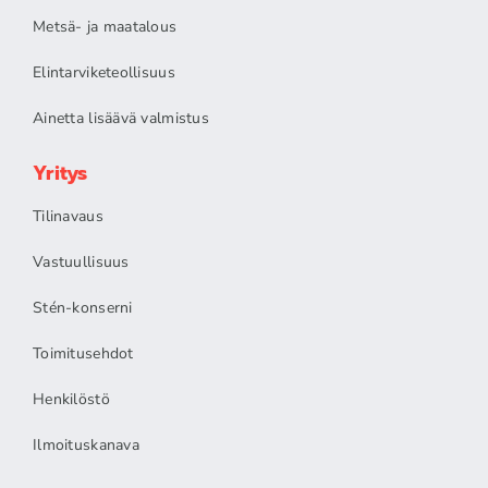
Metsä- ja maatalous
Elintarviketeollisuus
Ainetta lisäävä valmistus
Yritys
Tilinavaus
Vastuullisuus
Stén-konserni
Toimitusehdot
Henkilöstö
Ilmoituskanava