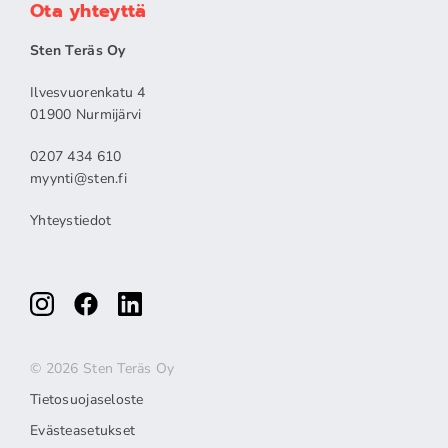
Ota yhteyttä
Sten Teräs Oy
Ilvesvuorenkatu 4
01900 Nurmijärvi
0207 434 610
myynti@sten.fi
Yhteystiedot
© 2026 Sten Teräs Oy
Tietosuojaseloste
Evästeasetukset