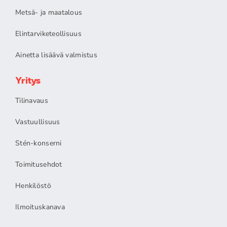
Metsä- ja maatalous
Elintarviketeollisuus
Ainetta lisäävä valmistus
Yritys
Tilinavaus
Vastuullisuus
Stén-konserni
Toimitusehdot
Henkilöstö
Ilmoituskanava