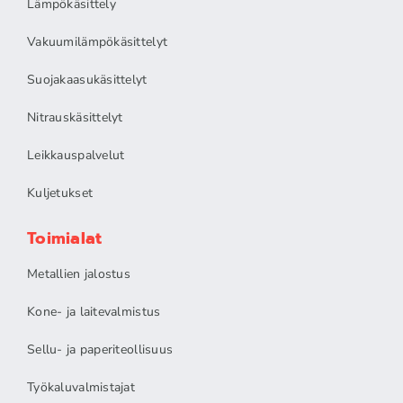
Lämpökäsittely
Vakuumilämpökäsittelyt
Suojakaasukäsittelyt
Nitrauskäsittelyt
Leikkauspalvelut
Kuljetukset
Toimialat
Metallien jalostus
Kone- ja laitevalmistus
Sellu- ja paperiteollisuus
Työkaluvalmistajat