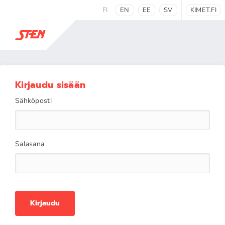
FI
EN
EE
SV
KIMET.FI
Kirjaudu sisään
Sähköposti
Salasana
Kirjaudu