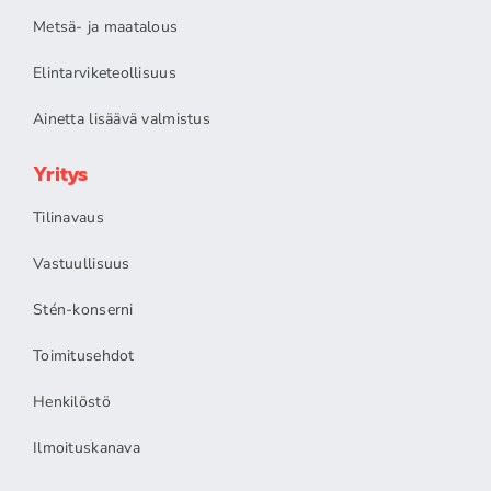
Metsä- ja maatalous
Elintarviketeollisuus
Ainetta lisäävä valmistus
Yritys
Tilinavaus
Vastuullisuus
Stén-konserni
Toimitusehdot
Henkilöstö
Ilmoituskanava