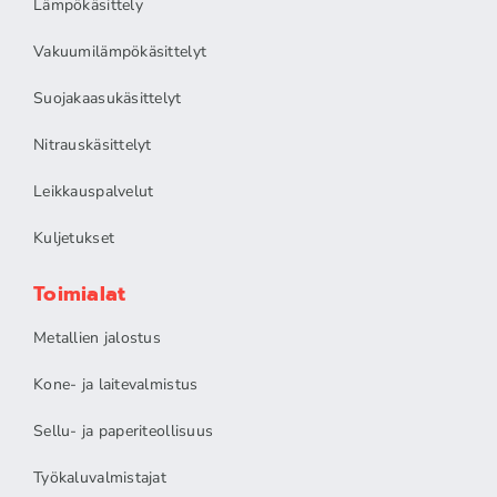
Lämpökäsittely
Vakuumilämpökäsittelyt
Suojakaasukäsittelyt
Nitrauskäsittelyt
Leikkauspalvelut
Kuljetukset
Toimialat
Metallien jalostus
Kone- ja laitevalmistus
Sellu- ja paperiteollisuus
Työkaluvalmistajat