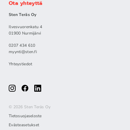
Ota yhteyttä
Sten Teräs Oy
Ilvesvuorenkatu 4
01900 Nurmijärvi
0207 434 610
myynti@sten.fi
Yhteystiedot
© 2026 Sten Teräs Oy
Tietosuojaseloste
Evästeasetukset