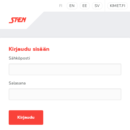
FI
EN
EE
SV
KIMET.FI
Kirjaudu sisään
Sähköposti
Salasana
Kirjaudu