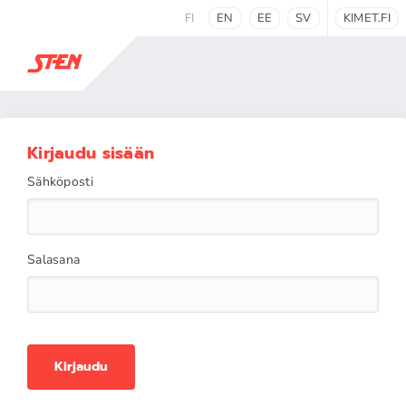
FI
EN
EE
SV
KIMET.FI
Kirjaudu sisään
Sähköposti
Salasana
Kirjaudu