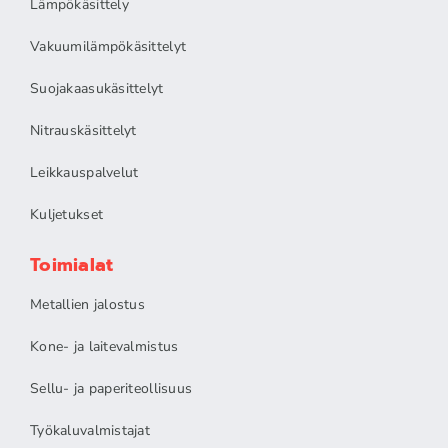
Lämpökäsittely
Vakuumilämpökäsittelyt
Suojakaasukäsittelyt
Nitrauskäsittelyt
Leikkauspalvelut
Kuljetukset
Toimialat
Metallien jalostus
Kone- ja laitevalmistus
Sellu- ja paperiteollisuus
Työkaluvalmistajat