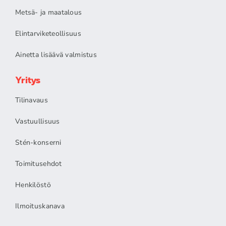
Metsä- ja maatalous
Elintarviketeollisuus
Ainetta lisäävä valmistus
Yritys
Tilinavaus
Vastuullisuus
Stén-konserni
Toimitusehdot
Henkilöstö
Ilmoituskanava