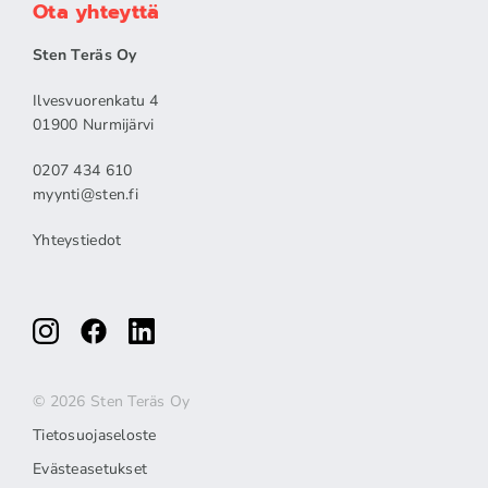
Ota yhteyttä
Sten Teräs Oy
Ilvesvuorenkatu 4
01900 Nurmijärvi
0207 434 610
myynti@sten.fi
Yhteystiedot
© 2026 Sten Teräs Oy
Tietosuojaseloste
Evästeasetukset