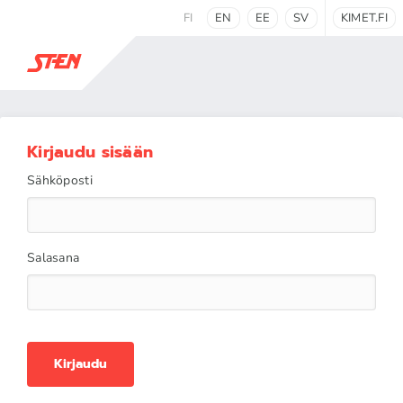
FI
EN
EE
SV
KIMET.FI
Kirjaudu sisään
Sähköposti
Salasana
Kirjaudu