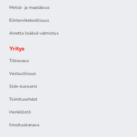
Metsä- ja maatalous
Elintarviketeollisuus
Ainetta lisäävä valmistus
Yritys
Tilinavaus
Vastuullisuus
Stén-konserni
Toimitusehdot
Henkilöstö
Ilmoituskanava