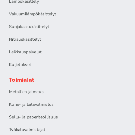
Lämpökäsittely
Vakuumilämpökäsittelyt
Suojakaasukäsittelyt
Nitrauskäsittelyt
Leikkauspalvelut
Kuljetukset
Toimialat
Metallien jalostus
Kone- ja laitevalmistus
Sellu- ja paperiteollisuus
Työkaluvalmistajat