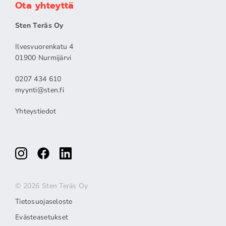
Ota yhteyttä
Sten Teräs Oy
Ilvesvuorenkatu 4
01900 Nurmijärvi
0207 434 610
myynti@sten.fi
Yhteystiedot
© 2026 Sten Teräs Oy
Tietosuojaseloste
Evästeasetukset