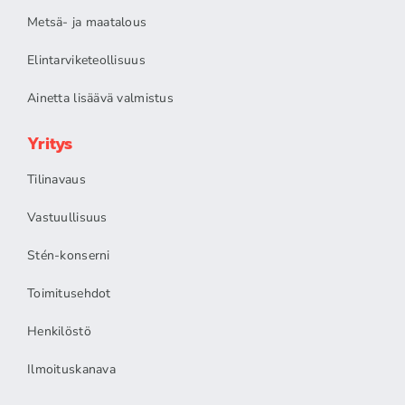
Metsä- ja maatalous
Elintarviketeollisuus
Ainetta lisäävä valmistus
Yritys
Tilinavaus
Vastuullisuus
Stén-konserni
Toimitusehdot
Henkilöstö
Ilmoituskanava