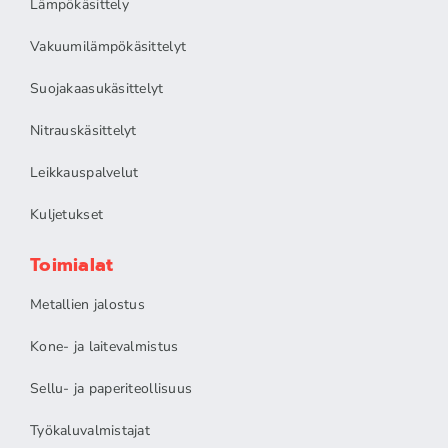
Lämpökäsittely
Vakuumilämpökäsittelyt
Suojakaasukäsittelyt
Nitrauskäsittelyt
Leikkauspalvelut
Kuljetukset
Toimialat
Metallien jalostus
Kone- ja laitevalmistus
Sellu- ja paperiteollisuus
Työkaluvalmistajat