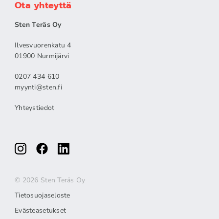
Ota yhteyttä
Sten Teräs Oy
Ilvesvuorenkatu 4
01900 Nurmijärvi
0207 434 610
myynti@sten.fi
Yhteystiedot
© 2026 Sten Teräs Oy
Tietosuojaseloste
Evästeasetukset