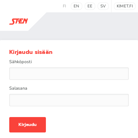
FI
EN
EE
SV
KIMET.FI
Kirjaudu sisään
Sähköposti
Salasana
Kirjaudu