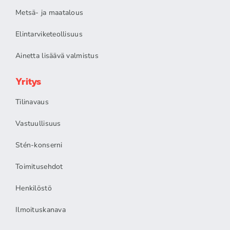
Metsä- ja maatalous
Elintarviketeollisuus
Ainetta lisäävä valmistus
Yritys
Tilinavaus
Vastuullisuus
Stén-konserni
Toimitusehdot
Henkilöstö
Ilmoituskanava