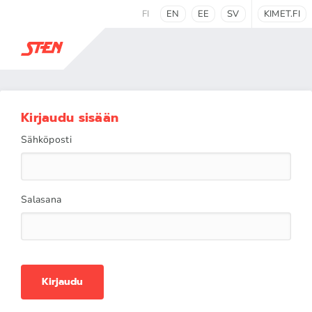
FI
EN
EE
SV
KIMET.FI
Kirjaudu sisään
Sähköposti
Salasana
Kirjaudu