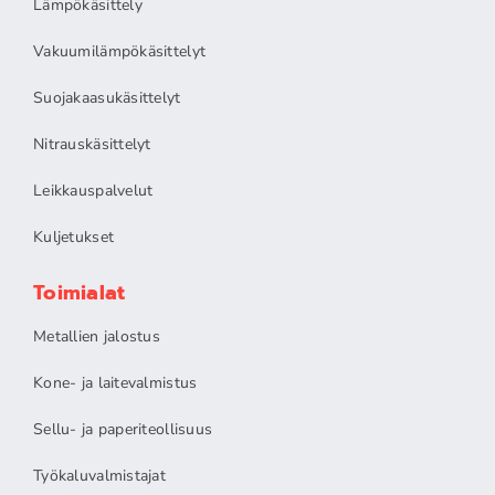
Lämpökäsittely
Vakuumilämpökäsittelyt
Suojakaasukäsittelyt
Nitrauskäsittelyt
Leikkauspalvelut
Kuljetukset
Toimialat
Metallien jalostus
Kone- ja laitevalmistus
Sellu- ja paperiteollisuus
Työkaluvalmistajat