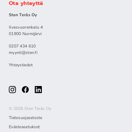
Ota yhteyttä
Sten Teräs Oy
Ilvesvuorenkatu 4
01900 Nurmijärvi
0207 434 610
myynti@sten.fi
Yhteystiedot
© 2026 Sten Teräs Oy
Tietosuojaseloste
Evästeasetukset