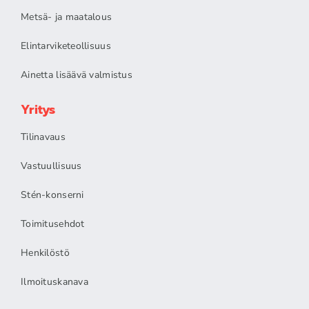
Metsä- ja maatalous
Elintarviketeollisuus
Ainetta lisäävä valmistus
Yritys
Tilinavaus
Vastuullisuus
Stén-konserni
Toimitusehdot
Henkilöstö
Ilmoituskanava