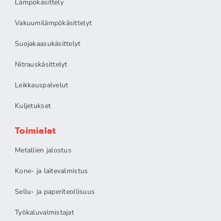
Lämpökäsittely
Vakuumilämpökäsittelyt
Suojakaasukäsittelyt
Nitrauskäsittelyt
Leikkauspalvelut
Kuljetukset
Toimialat
Metallien jalostus
Kone- ja laitevalmistus
Sellu- ja paperiteollisuus
Työkaluvalmistajat