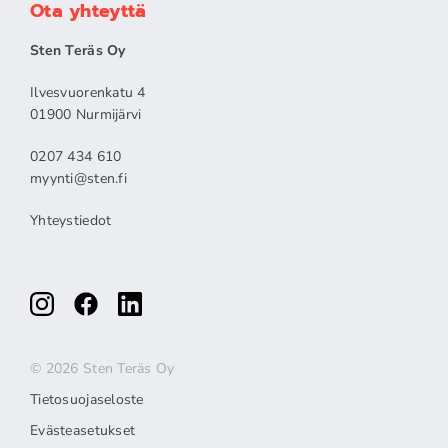
Ota yhteyttä
Sten Teräs Oy
Ilvesvuorenkatu 4
01900 Nurmijärvi
0207 434 610
myynti@sten.fi
Yhteystiedot
© 2026 Sten Teräs Oy
Tietosuojaseloste
Evästeasetukset