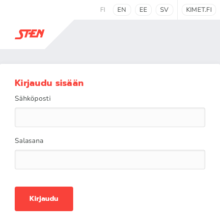
FI
EN
EE
SV
KIMET.FI
Kirjaudu sisään
Sähköposti
Salasana
Kirjaudu