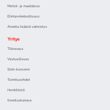
Metsä- ja maatalous
Elintarviketeollisuus
Ainetta lisäävä valmistus
Yritys
Tilinavaus
Vastuullisuus
Stén-konserni
Toimitusehdot
Henkilöstö
Ilmoituskanava