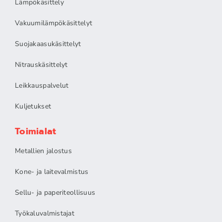
Lämpökäsittely
Vakuumilämpökäsittelyt
Suojakaasukäsittelyt
Nitrauskäsittelyt
Leikkauspalvelut
Kuljetukset
Toimialat
Metallien jalostus
Kone- ja laitevalmistus
Sellu- ja paperiteollisuus
Työkaluvalmistajat