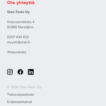
Ota yhteyttä
Sten Teräs Oy
Ilvesvuorenkatu 4
01900 Nurmijärvi
0207 434 610
myynti@sten.fi
Yhteystiedot
© 2026 Sten Teräs Oy
Tietosuojaseloste
Evästeasetukset