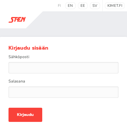
FI
EN
EE
SV
KIMET.FI
Kirjaudu sisään
Sähköposti
Salasana
Kirjaudu