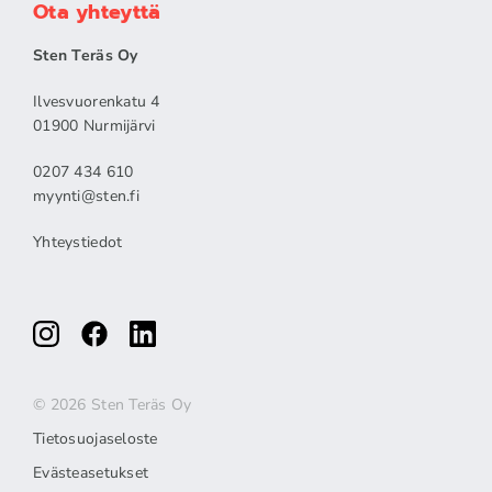
Ota yhteyttä
Sten Teräs Oy
Ilvesvuorenkatu 4
01900 Nurmijärvi
0207 434 610
myynti@sten.fi
Yhteystiedot
© 2026 Sten Teräs Oy
Tietosuojaseloste
Evästeasetukset