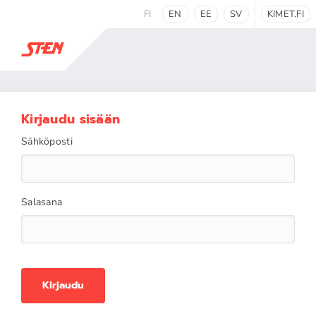
FI
EN
EE
SV
KIMET.FI
Kirjaudu sisään
Sähköposti
Salasana
Kirjaudu