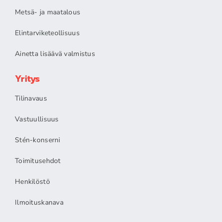
Metsä- ja maatalous
Elintarviketeollisuus
Ainetta lisäävä valmistus
Yritys
Tilinavaus
Vastuullisuus
Stén-konserni
Toimitusehdot
Henkilöstö
Ilmoituskanava