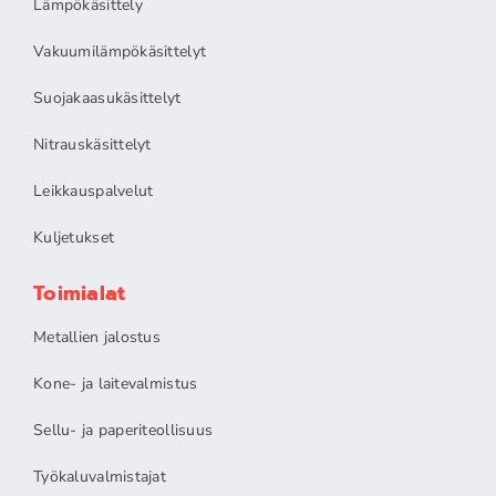
Lämpökäsittely
Vakuumilämpökäsittelyt
Suojakaasukäsittelyt
Nitrauskäsittelyt
Leikkauspalvelut
Kuljetukset
Toimialat
Metallien jalostus
Kone- ja laitevalmistus
Sellu- ja paperiteollisuus
Työkaluvalmistajat