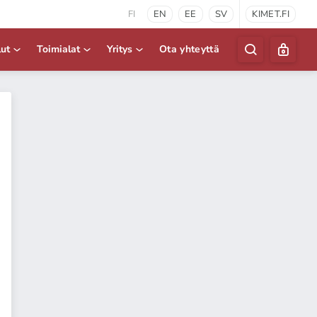
FI
EN
EE
SV
KIMET.FI
lut
Toimialat
Yritys
Ota yhteyttä