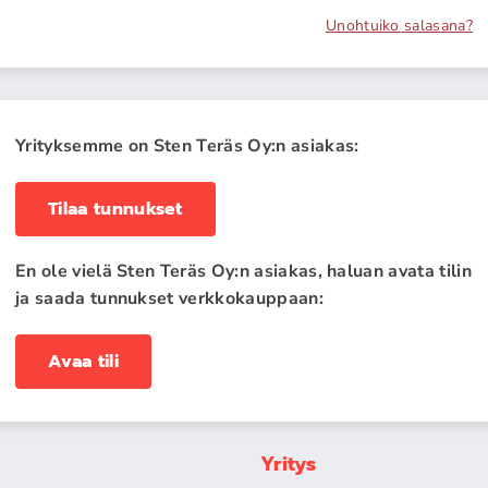
Unohtuiko salasana?
Yrityksemme on Sten Teräs Oy:n asiakas:
Tilaa tunnukset
En ole vielä Sten Teräs Oy:n asiakas, haluan avata tilin
ja saada tunnukset verkkokauppaan:
Avaa tili
Yritys