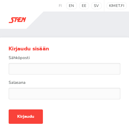
FI
EN
EE
SV
KIMET.FI
Kirjaudu sisään
Sähköposti
Salasana
Kirjaudu