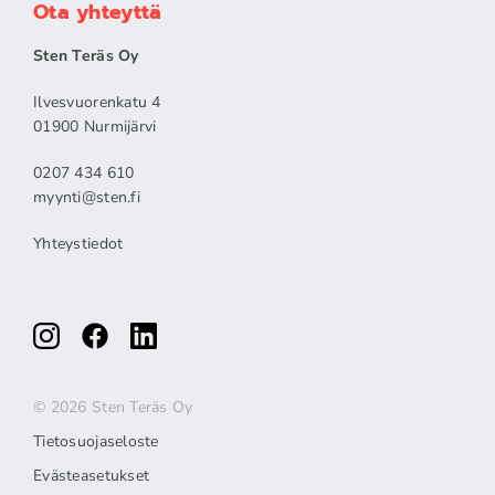
Ota yhteyttä
Sten Teräs Oy
Ilvesvuorenkatu 4
01900 Nurmijärvi
0207 434 610
myynti@sten.fi
Yhteystiedot
© 2026 Sten Teräs Oy
Tietosuojaseloste
Evästeasetukset