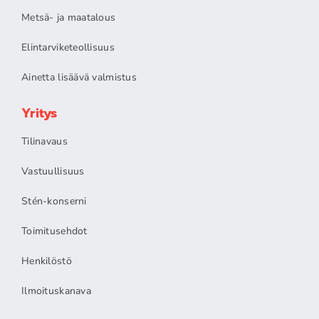
Metsä- ja maatalous
Elintarviketeollisuus
Ainetta lisäävä valmistus
Yritys
Tilinavaus
Vastuullisuus
Stén-konserni
Toimitusehdot
Henkilöstö
Ilmoituskanava