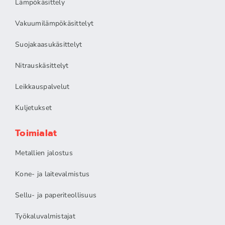
Lämpökäsittely
Vakuumilämpökäsittelyt
Suojakaasukäsittelyt
Nitrauskäsittelyt
Leikkauspalvelut
Kuljetukset
Toimialat
Metallien jalostus
Kone- ja laitevalmistus
Sellu- ja paperiteollisuus
Työkaluvalmistajat