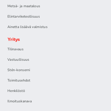
Metsä- ja maatalous
Elintarviketeollisuus
Ainetta lisäävä valmistus
Yritys
Tilinavaus
Vastuullisuus
Stén-konserni
Toimitusehdot
Henkilöstö
Ilmoituskanava