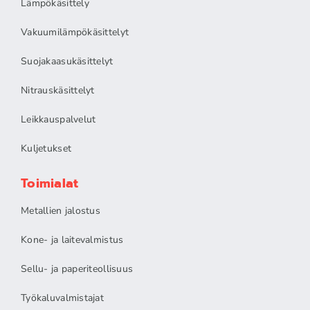
Lämpökäsittely
Vakuumilämpökäsittelyt
Suojakaasukäsittelyt
Nitrauskäsittelyt
Leikkauspalvelut
Kuljetukset
Toimialat
Metallien jalostus
Kone- ja laitevalmistus
Sellu- ja paperiteollisuus
Työkaluvalmistajat