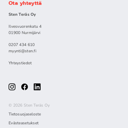
Ota yhteyttä
Sten Teräs Oy
Ilvesvuorenkatu 4
01900 Nurmijärvi
0207 434 610
myynti@sten.fi
Yhteystiedot
© 2026 Sten Teräs Oy
Tietosuojaseloste
Evästeasetukset