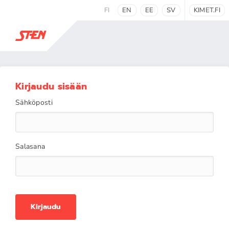
FI
EN
EE
SV
KIMET.FI
Kirjaudu sisään
Sähköposti
Salasana
Kirjaudu