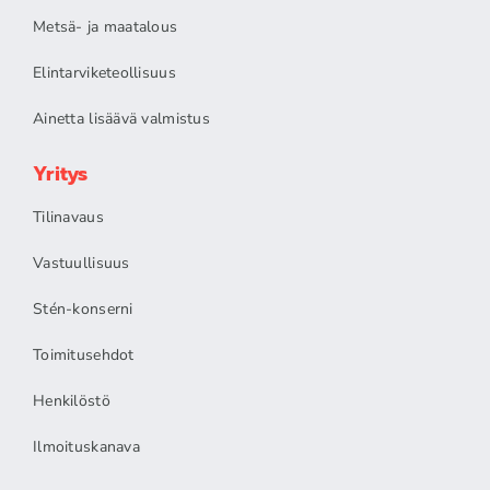
Metsä- ja maatalous
Elintarviketeollisuus
Ainetta lisäävä valmistus
Yritys
Tilinavaus
Vastuullisuus
Stén-konserni
Toimitusehdot
Henkilöstö
Ilmoituskanava