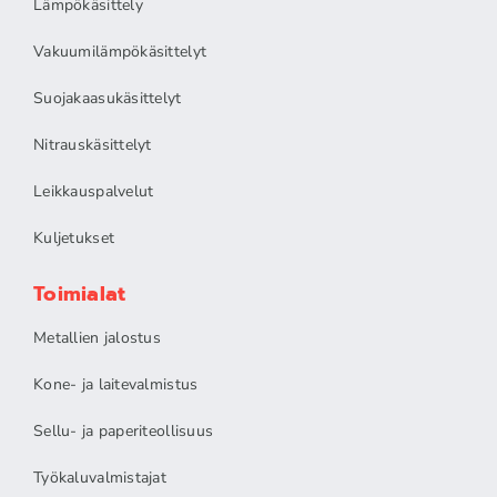
Lämpökäsittely
Vakuumilämpökäsittelyt
Suojakaasukäsittelyt
Nitrauskäsittelyt
Leikkauspalvelut
Kuljetukset
Toimialat
Metallien jalostus
Kone- ja laitevalmistus
Sellu- ja paperiteollisuus
Työkaluvalmistajat