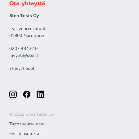
Ota yhteyttä
Sten Teräs Oy
Ilvesvuorenkatu 4
01900 Nurmijärvi
0207 434 610
myynti@sten.fi
Yhteystiedot
© 2026 Sten Teräs Oy
Tietosuojaseloste
Evästeasetukset