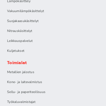
Lämpökäsittely
Vakuumilämpökäsittelyt
Suojakaasukäsittelyt
Nitrauskäsittelyt
Leikkauspalvelut
Kuljetukset
Toimialat
Metallien jalostus
Kone- ja laitevalmistus
Sellu- ja paperiteollisuus
Työkaluvalmistajat