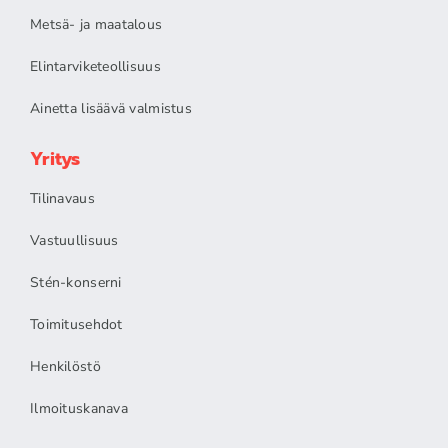
Metsä- ja maatalous
Elintarviketeollisuus
Ainetta lisäävä valmistus
Yritys
Tilinavaus
Vastuullisuus
Stén-konserni
Toimitusehdot
Henkilöstö
Ilmoituskanava