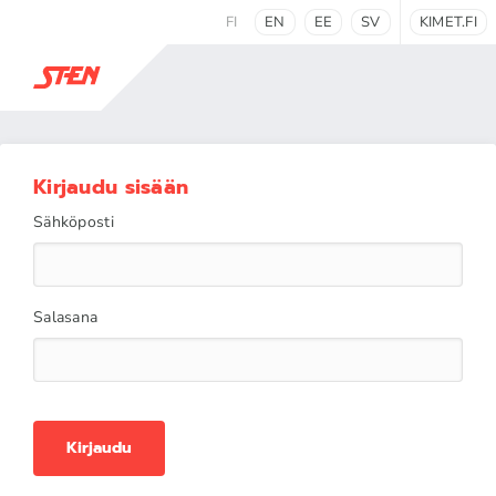
FI
EN
EE
SV
KIMET.FI
Kirjaudu sisään
Sähköposti
Salasana
Kirjaudu