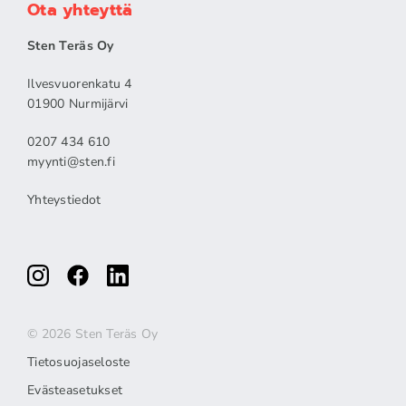
Ota yhteyttä
Sten Teräs Oy
Ilvesvuorenkatu 4
01900 Nurmijärvi
0207 434 610
myynti@sten.fi
Yhteystiedot
© 2026 Sten Teräs Oy
Tietosuojaseloste
Evästeasetukset