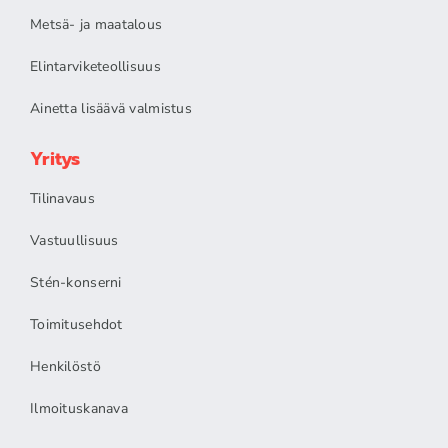
Metsä- ja maatalous
Elintarviketeollisuus
Ainetta lisäävä valmistus
Yritys
Tilinavaus
Vastuullisuus
Stén-konserni
Toimitusehdot
Henkilöstö
Ilmoituskanava