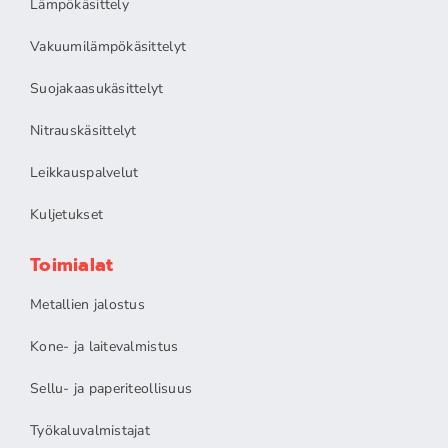
Lämpökäsittely
Vakuumilämpökäsittelyt
Suojakaasukäsittelyt
Nitrauskäsittelyt
Leikkauspalvelut
Kuljetukset
Toimialat
Metallien jalostus
Kone- ja laitevalmistus
Sellu- ja paperiteollisuus
Työkaluvalmistajat