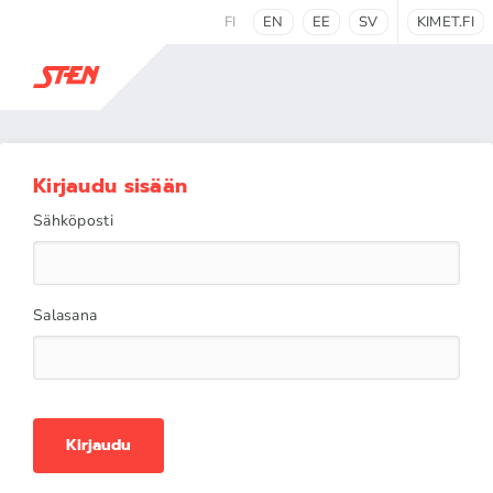
FI
EN
EE
SV
KIMET.FI
Kirjaudu sisään
Sähköposti
Salasana
Kirjaudu