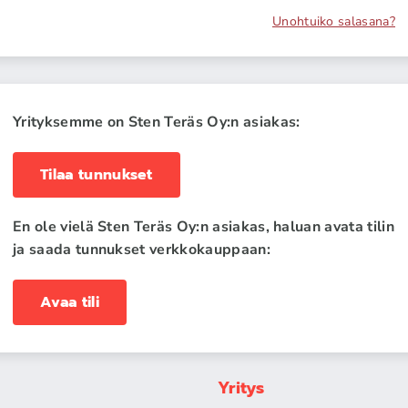
Unohtuiko salasana?
Yrityksemme on Sten Teräs Oy:n asiakas:
Tilaa tunnukset
En ole vielä Sten Teräs Oy:n asiakas, haluan avata tilin
ja saada tunnukset verkkokauppaan:
Avaa tili
Yritys