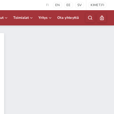
FI
EN
EE
SV
KIMET.FI
lut
Toimialat
Yritys
Ota yhteyttä