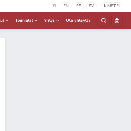
FI
EN
EE
SV
KIMET.FI
lut
Toimialat
Yritys
Ota yhteyttä