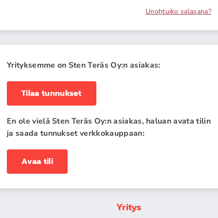
Unohtuiko salasana?
Yrityksemme on Sten Teräs Oy:n asiakas:
Tilaa tunnukset
En ole vielä Sten Teräs Oy:n asiakas, haluan avata tilin
ja saada tunnukset verkkokauppaan:
Avaa tili
Yritys