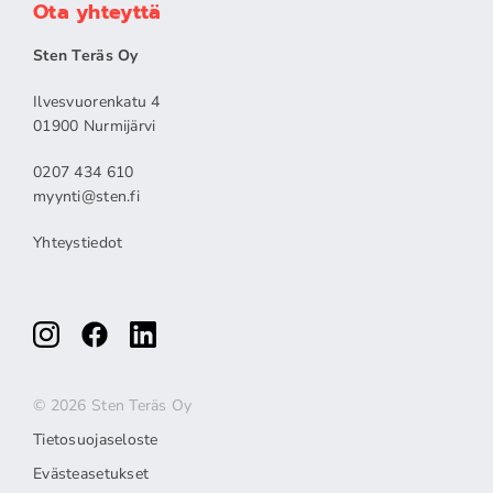
Ota yhteyttä
Sten Teräs Oy
Ilvesvuorenkatu 4
01900 Nurmijärvi
0207 434 610
myynti@sten.fi
Yhteystiedot
© 2026 Sten Teräs Oy
Tietosuojaseloste
Evästeasetukset