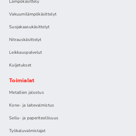
Lämpökäsittely
Vakuumilämpökäsittelyt
Suojakaasukäsittelyt
Nitrauskäsittelyt
Leikkauspalvelut
Kuljetukset
Toimialat
Metallien jalostus
Kone- ja laitevalmistus
Sellu- ja paperiteollisuus
Työkaluvalmistajat