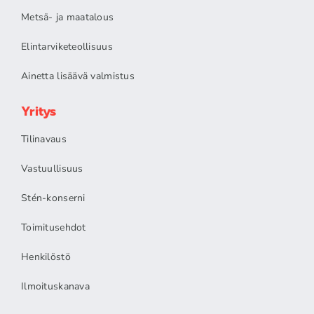
Metsä- ja maatalous
Elintarviketeollisuus
Ainetta lisäävä valmistus
Yritys
Tilinavaus
Vastuullisuus
Stén-konserni
Toimitusehdot
Henkilöstö
Ilmoituskanava