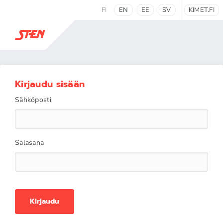
FI
EN
EE
SV
KIMET.FI
Kirjaudu sisään
Sähköposti
Salasana
Kirjaudu