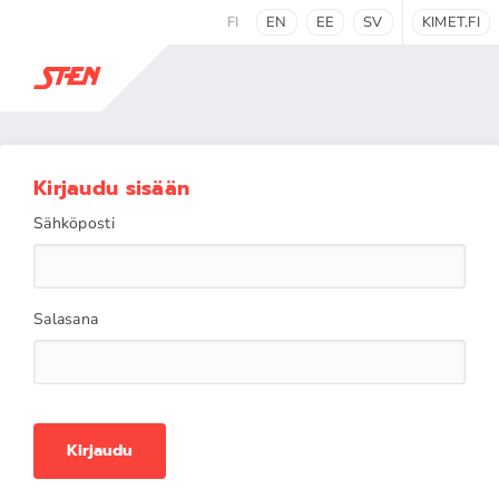
FI
EN
EE
SV
KIMET.FI
Kirjaudu sisään
Sähköposti
Salasana
Kirjaudu