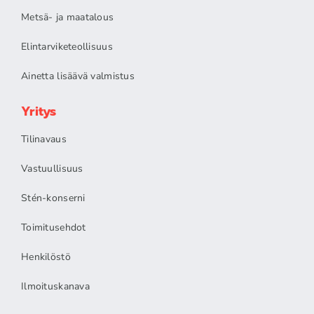
Metsä- ja maatalous
Elintarviketeollisuus
Ainetta lisäävä valmistus
Yritys
Tilinavaus
Vastuullisuus
Stén-konserni
Toimitusehdot
Henkilöstö
Ilmoituskanava