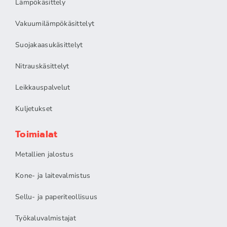
Lämpökäsittely
Vakuumilämpökäsittelyt
Suojakaasukäsittelyt
Nitrauskäsittelyt
Leikkauspalvelut
Kuljetukset
Toimialat
Metallien jalostus
Kone- ja laitevalmistus
Sellu- ja paperiteollisuus
Työkaluvalmistajat