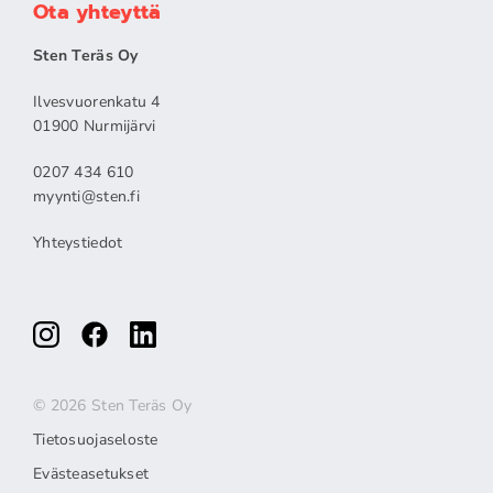
Ota yhteyttä
Sten Teräs Oy
Ilvesvuorenkatu 4
01900 Nurmijärvi
0207 434 610
myynti@sten.fi
Yhteystiedot
© 2026 Sten Teräs Oy
Tietosuojaseloste
Evästeasetukset