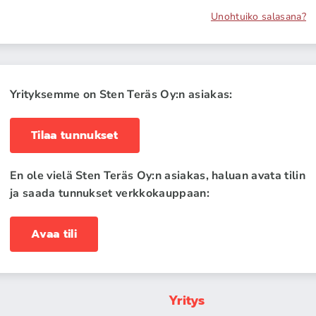
Unohtuiko salasana?
Yrityksemme on Sten Teräs Oy:n asiakas:
Tilaa tunnukset
En ole vielä Sten Teräs Oy:n asiakas, haluan avata tilin
ja saada tunnukset verkkokauppaan:
Avaa tili
Yritys