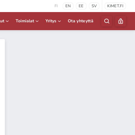
FI
EN
EE
SV
KIMET.FI
lut
Toimialat
Yritys
Ota yhteyttä