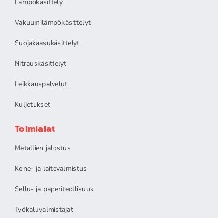
Lämpökäsittely
Vakuumilämpökäsittelyt
Suojakaasukäsittelyt
Nitrauskäsittelyt
Leikkauspalvelut
Kuljetukset
Toimialat
Metallien jalostus
Kone- ja laitevalmistus
Sellu- ja paperiteollisuus
Työkaluvalmistajat