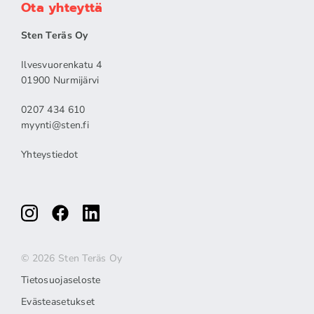
Ota yhteyttä
Sten Teräs Oy
Ilvesvuorenkatu 4
01900 Nurmijärvi
0207 434 610
myynti@sten.fi
Yhteystiedot
© 2026 Sten Teräs Oy
Tietosuojaseloste
Evästeasetukset