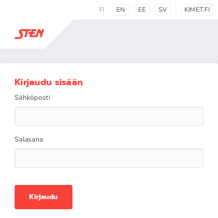
FI
EN
EE
SV
KIMET.FI
Kirjaudu sisään
Sähköposti
Salasana
Kirjaudu