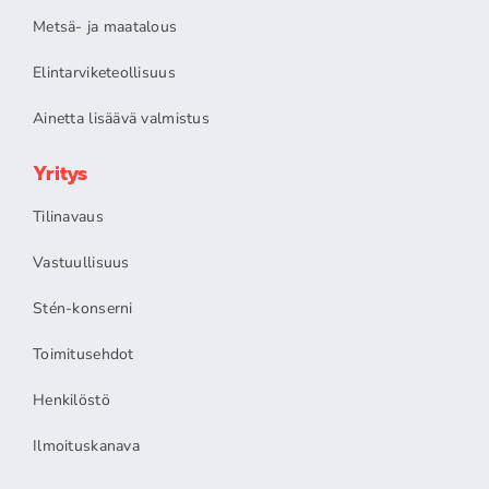
Metsä- ja maatalous
Elintarviketeollisuus
Ainetta lisäävä valmistus
Yritys
Tilinavaus
Vastuullisuus
Stén-konserni
Toimitusehdot
Henkilöstö
Ilmoituskanava