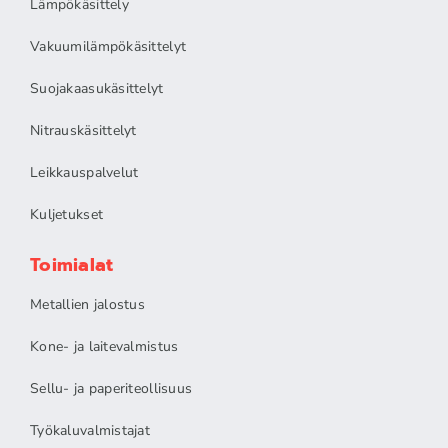
Lämpökäsittely
Vakuumilämpökäsittelyt
Suojakaasukäsittelyt
Nitrauskäsittelyt
Leikkauspalvelut
Kuljetukset
Toimialat
Metallien jalostus
Kone- ja laitevalmistus
Sellu- ja paperiteollisuus
Työkaluvalmistajat