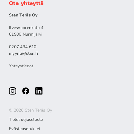
Ota yhteyttä
Sten Teräs Oy
Ilvesvuorenkatu 4
01900 Nurmijärvi
0207 434 610
myynti@sten.fi
Yhteystiedot
© 2026 Sten Teräs Oy
Tietosuojaseloste
Evästeasetukset