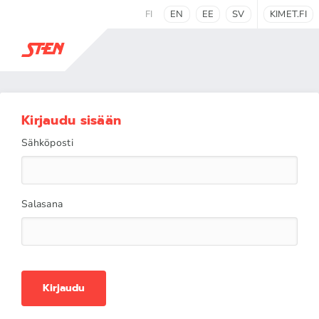
FI
EN
EE
SV
KIMET.FI
Kirjaudu sisään
Sähköposti
Salasana
Kirjaudu