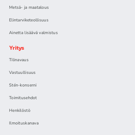
Metsä- ja maatalous
Elintarviketeollisuus
Ainetta lisäävä valmistus
Yritys
Tilinavaus
Vastuullisuus
Stén-konserni
Toimitusehdot
Henkilöstö
Ilmoituskanava