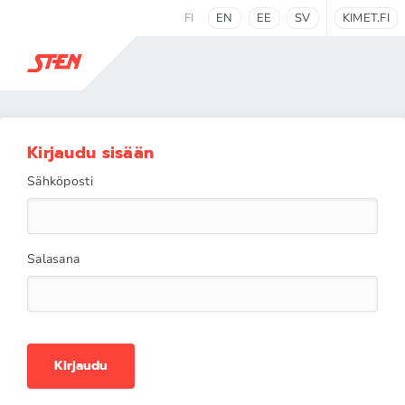
FI
EN
EE
SV
KIMET.FI
Kirjaudu sisään
Sähköposti
Salasana
Kirjaudu