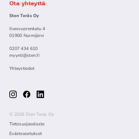
Ota yhteyttä
Sten Teräs Oy
Ilvesvuorenkatu 4
01900 Nurmijärvi
0207 434 610
myynti@sten.fi
Yhteystiedot
© 2026 Sten Teräs Oy
Tietosuojaseloste
Evästeasetukset