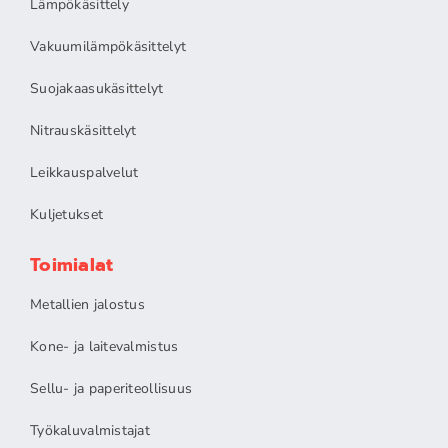
Lämpökäsittely
Vakuumilämpökäsittelyt
Suojakaasukäsittelyt
Nitrauskäsittelyt
Leikkauspalvelut
Kuljetukset
Toimialat
Metallien jalostus
Kone- ja laitevalmistus
Sellu- ja paperiteollisuus
Työkaluvalmistajat