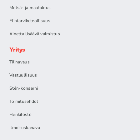
Metsä- ja maatalous
Elintarviketeollisuus
Ainetta lisäävä valmistus
Yritys
Tilinavaus
Vastuullisuus
Stén-konserni
Toimitusehdot
Henkilöstö
Ilmoituskanava