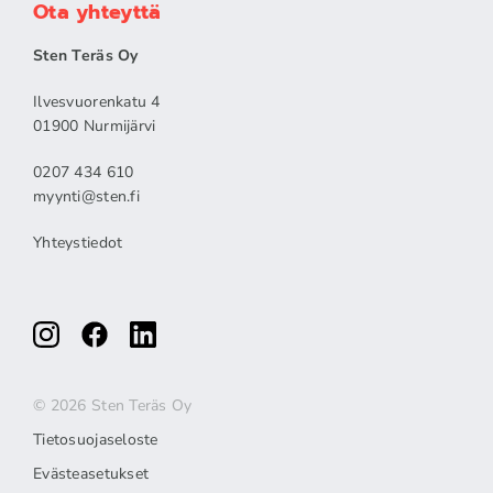
Ota yhteyttä
Sten Teräs Oy
Ilvesvuorenkatu 4
01900 Nurmijärvi
0207 434 610
myynti@sten.fi
Yhteystiedot
© 2026 Sten Teräs Oy
Tietosuojaseloste
Evästeasetukset