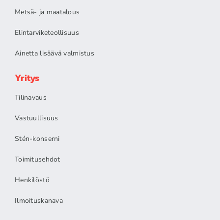
Metsä- ja maatalous
Elintarviketeollisuus
Ainetta lisäävä valmistus
Yritys
Tilinavaus
Vastuullisuus
Stén-konserni
Toimitusehdot
Henkilöstö
Ilmoituskanava