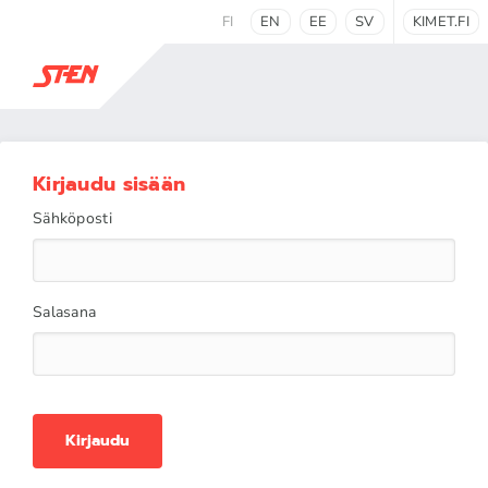
FI
EN
EE
SV
KIMET.FI
Kirjaudu sisään
Sähköposti
Salasana
Kirjaudu