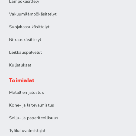
Lämpökäsittely
Vakuumilämpökäsittelyt
Suojakaasukäsittelyt
Nitrauskäsittelyt
Leikkauspalvelut
Kuljetukset
Toimialat
Metallien jalostus
Kone- ja laitevalmistus
Sellu- ja paperiteollisuus
Työkaluvalmistajat