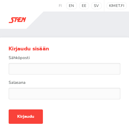
FI
EN
EE
SV
KIMET.FI
Kirjaudu sisään
Sähköposti
Salasana
Kirjaudu