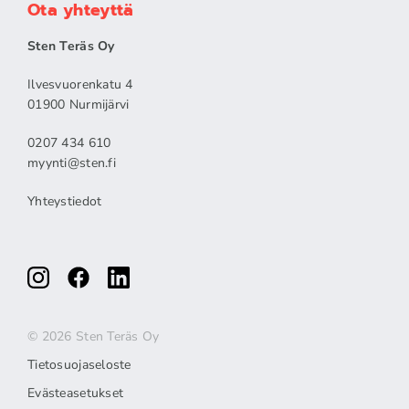
Ota yhteyttä
Sten Teräs Oy
Ilvesvuorenkatu 4
01900 Nurmijärvi
0207 434 610
myynti@sten.fi
Yhteystiedot
© 2026 Sten Teräs Oy
Tietosuojaseloste
Evästeasetukset