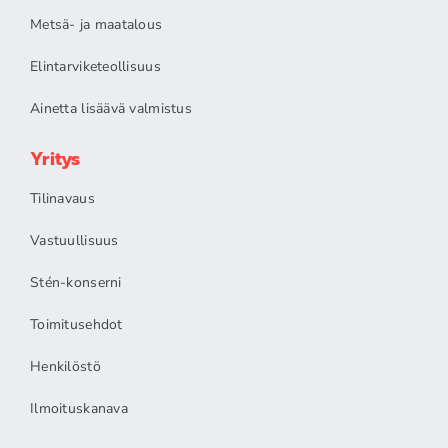
Metsä- ja maatalous
Elintarviketeollisuus
Ainetta lisäävä valmistus
Yritys
Tilinavaus
Vastuullisuus
Stén-konserni
Toimitusehdot
Henkilöstö
Ilmoituskanava