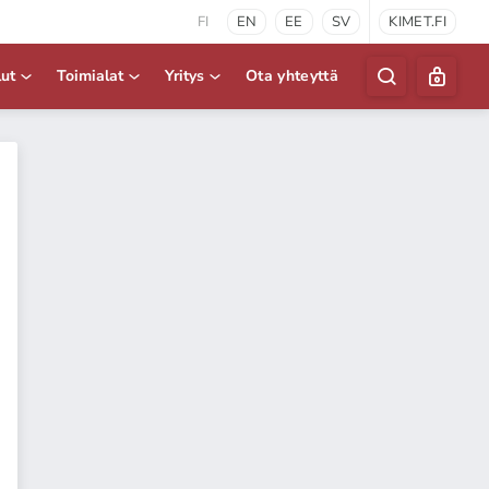
FI
EN
EE
SV
KIMET.FI
lut
Toimialat
Yritys
Ota yhteyttä