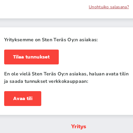
Unohtuiko salasana?
Yrityksemme on Sten Teräs Oy:n asiakas:
Tilaa tunnukset
En ole vielä Sten Teräs Oy:n asiakas, haluan avata tilin
ja saada tunnukset verkkokauppaan:
Avaa tili
Yritys