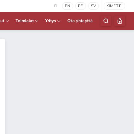
FI
EN
EE
SV
KIMET.FI
lut
Toimialat
Yritys
Ota yhteyttä