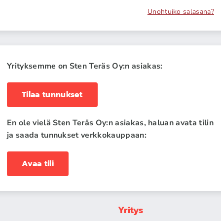
Unohtuiko salasana?
Yrityksemme on Sten Teräs Oy:n asiakas:
Tilaa tunnukset
En ole vielä Sten Teräs Oy:n asiakas, haluan avata tilin
ja saada tunnukset verkkokauppaan:
Avaa tili
Yritys