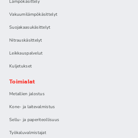
Lämpökäsittely
Vakuumilämpökäsittelyt
Suojakaasukäsittelyt
Nitrauskäsittelyt
Leikkauspalvelut
Kuljetukset
Toimialat
Metallien jalostus
Kone- ja laitevalmistus
Sellu- ja paperiteollisuus
Työkaluvalmistajat