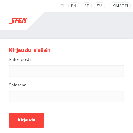
FI
EN
EE
SV
KIMET.FI
Kirjaudu sisään
Sähköposti
Salasana
Kirjaudu