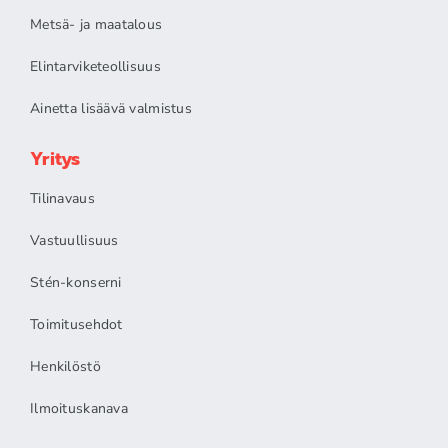
Metsä- ja maatalous
Elintarviketeollisuus
Ainetta lisäävä valmistus
Yritys
Tilinavaus
Vastuullisuus
Stén-konserni
Toimitusehdot
Henkilöstö
Ilmoituskanava