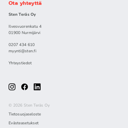
Ota yhteyttä
Sten Teräs Oy
Ilvesvuorenkatu 4
01900 Nurmijärvi
0207 434 610
myynti@sten.fi
Yhteystiedot
© 2026 Sten Teräs Oy
Tietosuojaseloste
Evästeasetukset