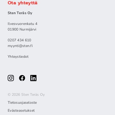
Ota yhteyttä
Sten Teräs Oy
Ilvesvuorenkatu 4
01900 Nurmijärvi
0207 434 610
myynti@sten.fi
Yhteystiedot
© 2026 Sten Teräs Oy
Tietosuojaseloste
Evästeasetukset