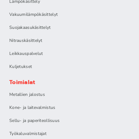
Lämpökäsittely
Vakuumilämpökäsittelyt
Suojakaasukäsittelyt
Nitrauskäsittelyt
Leikkauspalvelut
Kuljetukset
Toimialat
Metallien jalostus
Kone- ja laitevalmistus
Sellu- ja paperiteollisuus
Työkaluvalmistajat