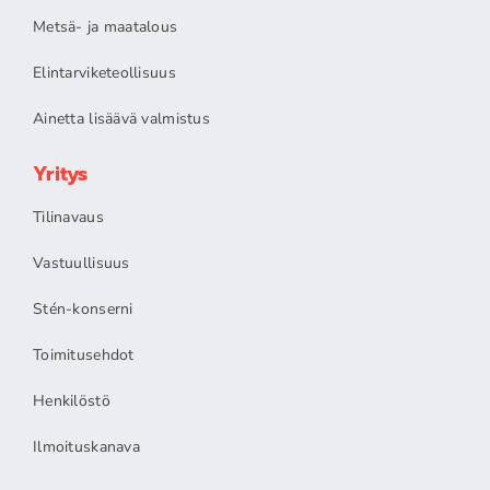
Metsä- ja maatalous
Elintarviketeollisuus
Ainetta lisäävä valmistus
Yritys
Tilinavaus
Vastuullisuus
Stén-konserni
Toimitusehdot
Henkilöstö
Ilmoituskanava