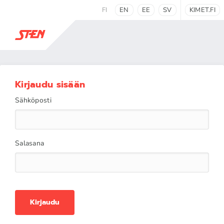
FI
EN
EE
SV
KIMET.FI
Kirjaudu sisään
Sähköposti
Salasana
Kirjaudu