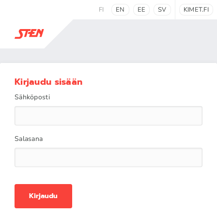
FI
EN
EE
SV
KIMET.FI
Kirjaudu sisään
Sähköposti
Salasana
Kirjaudu