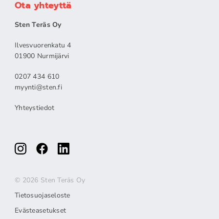
Ota yhteyttä
Sten Teräs Oy
Ilvesvuorenkatu 4
01900 Nurmijärvi
0207 434 610
myynti@sten.fi
Yhteystiedot
© 2026 Sten Teräs Oy
Tietosuojaseloste
Evästeasetukset