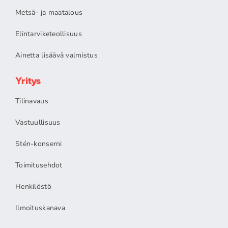
Metsä- ja maatalous
Elintarviketeollisuus
Ainetta lisäävä valmistus
Yritys
Tilinavaus
Vastuullisuus
Stén-konserni
Toimitusehdot
Henkilöstö
Ilmoituskanava