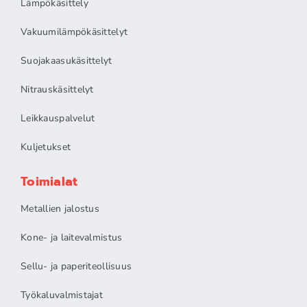
Lämpökäsittely
Vakuumilämpökäsittelyt
Suojakaasukäsittelyt
Nitrauskäsittelyt
Leikkauspalvelut
Kuljetukset
Toimialat
Metallien jalostus
Kone- ja laitevalmistus
Sellu- ja paperiteollisuus
Työkaluvalmistajat