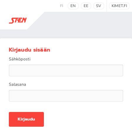
FI
EN
EE
SV
KIMET.FI
Kirjaudu sisään
Sähköposti
Salasana
Kirjaudu