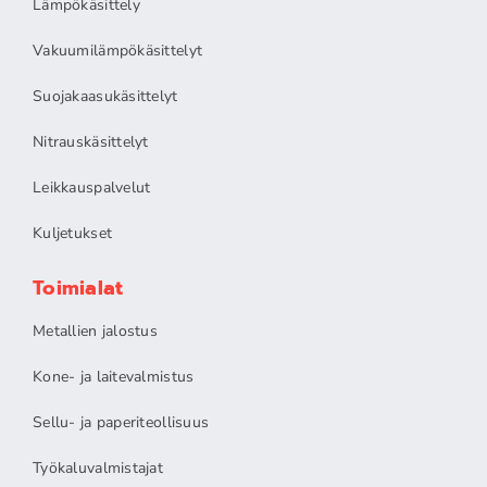
Lämpökäsittely
Vakuumilämpökäsittelyt
Suojakaasukäsittelyt
Nitrauskäsittelyt
Leikkauspalvelut
Kuljetukset
Toimialat
Metallien jalostus
Kone- ja laitevalmistus
Sellu- ja paperiteollisuus
Työkaluvalmistajat