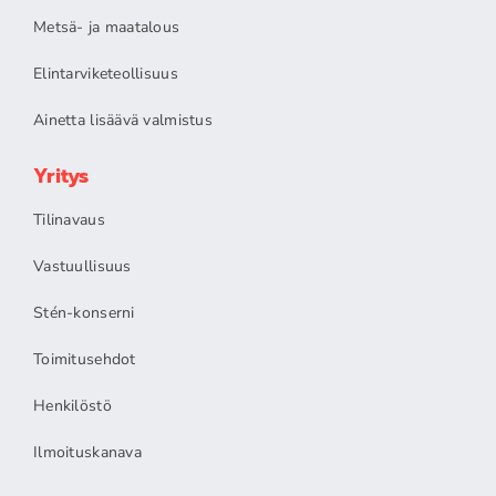
Metsä- ja maatalous
Elintarviketeollisuus
Ainetta lisäävä valmistus
Yritys
Tilinavaus
Vastuullisuus
Stén-konserni
Toimitusehdot
Henkilöstö
Ilmoituskanava