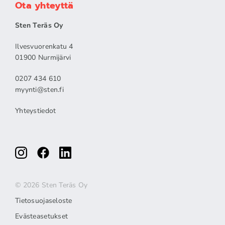
Ota yhteyttä
Sten Teräs Oy
Ilvesvuorenkatu 4
01900 Nurmijärvi
0207 434 610
myynti@sten.fi
Yhteystiedot
© 2026 Sten Teräs Oy
Tietosuojaseloste
Evästeasetukset