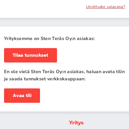
Unohtuiko salasana?
Yrityksemme on Sten Teräs Oy:n asiakas:
Tilaa tunnukset
En ole vielä Sten Teräs Oy:n asiakas, haluan avata tilin
ja saada tunnukset verkkokauppaan:
Avaa tili
Yritys