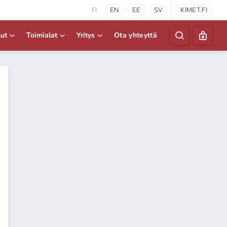
FI
EN
EE
SV
KIMET.FI
lut
Toimialat
Yritys
Ota yhteyttä