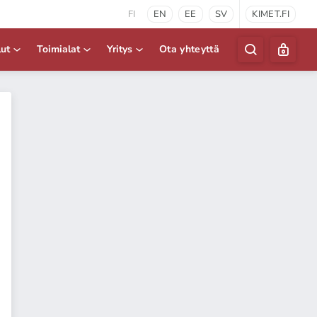
FI
EN
EE
SV
KIMET.FI
lut
Toimialat
Yritys
Ota yhteyttä