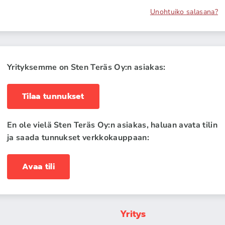
Unohtuiko salasana?
Yrityksemme on Sten Teräs Oy:n asiakas:
Tilaa tunnukset
En ole vielä Sten Teräs Oy:n asiakas, haluan avata tilin
ja saada tunnukset verkkokauppaan:
Avaa tili
Yritys