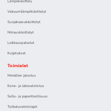
Lämpökäsittely
Vakuumilämpökäsittelyt
Suojakaasukäsittelyt
Nitrauskäsittelyt
Leikkauspalvelut
Kuljetukset
Toimialat
Metallien jalostus
Kone- ja laitevalmistus
Sellu- ja paperiteollisuus
Työkaluvalmistajat