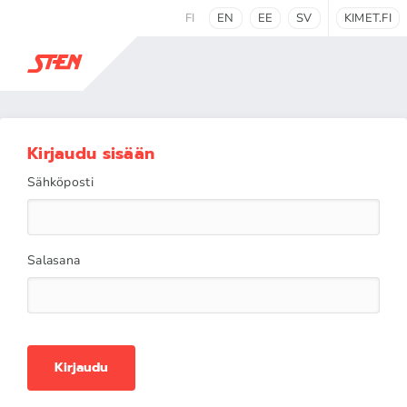
FI
EN
EE
SV
KIMET.FI
Kirjaudu sisään
Sähköposti
Salasana
Kirjaudu