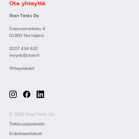
Ota yhteyttä
Sten Teräs Oy
Ilvesvuorenkatu 4
01900 Nurmijärvi
0207 434 610
myynti@sten.fi
Yhteystiedot
© 2026 Sten Teräs Oy
Tietosuojaseloste
Evästeasetukset