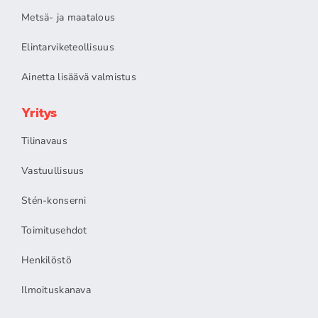
Metsä- ja maatalous
Elintarviketeollisuus
Ainetta lisäävä valmistus
Yritys
Tilinavaus
Vastuullisuus
Stén-konserni
Toimitusehdot
Henkilöstö
Ilmoituskanava