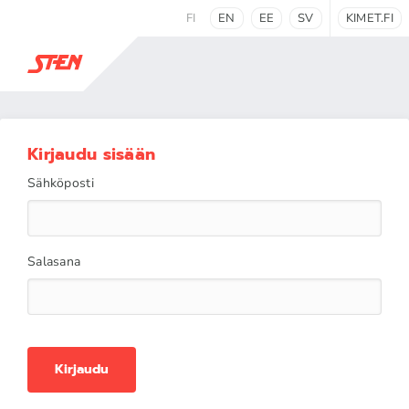
FI
EN
EE
SV
KIMET.FI
Kirjaudu sisään
Sähköposti
Salasana
Kirjaudu