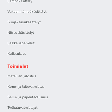
Lämpökäsittely
Vakuumilämpökäsittelyt
Suojakaasukäsittelyt
Nitrauskäsittelyt
Leikkauspalvelut
Kuljetukset
Toimialat
Metallien jalostus
Kone- ja laitevalmistus
Sellu- ja paperiteollisuus
Työkaluvalmistajat