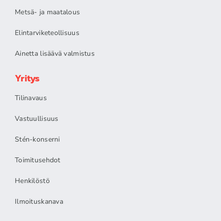
Metsä- ja maatalous
Elintarviketeollisuus
Ainetta lisäävä valmistus
Yritys
Tilinavaus
Vastuullisuus
Stén-konserni
Toimitusehdot
Henkilöstö
Ilmoituskanava