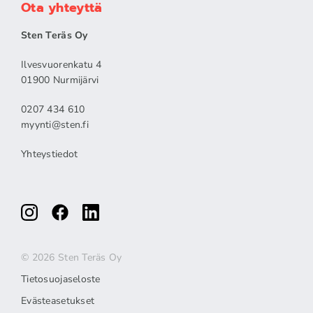
Ota yhteyttä
Sten Teräs Oy
Ilvesvuorenkatu 4
01900 Nurmijärvi
0207 434 610
myynti@sten.fi
Yhteystiedot
© 2026 Sten Teräs Oy
Tietosuojaseloste
Evästeasetukset